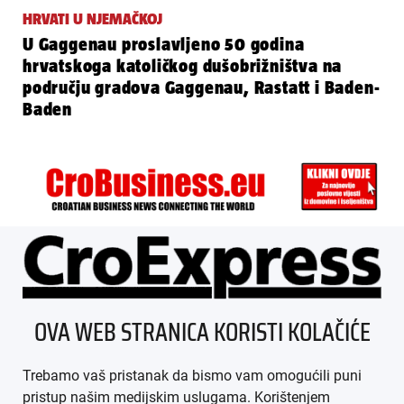
HRVATI U NJEMAČKOJ
U Gaggenau proslavljeno 50 godina
hrvatskoga katoličkog dušobrižništva na
području gradova Gaggenau, Rastatt i Baden-
Baden
ÜBER UNS
OVA WEB STRANICA KORISTI KOLAČIĆE
IMPRESSUM
Trebamo vaš pristanak da bismo vam omogućili puni
AGB
pristup našim medijskim uslugama. Korištenjem