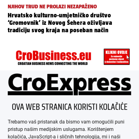
NJIHOV TRUD NE PROLAZI NEZAPAŽENO
Hrvatsko kulturno-umjetničko društvo
‘Gromovnik’ iz Novog Šehera oživljava
tradiciju svog kraja na poseban način
ÜBER UNS
OVA WEB STRANICA KORISTI KOLAČIĆE
IMPRESSUM
Trebamo vaš pristanak da bismo vam omogućili puni
AGB
pristup našim medijskim uslugama. Korištenjem
kolačića, JavaScript-a i sličnih tehnologija, mi i naši