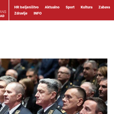
HR Iseljeništvo
Aktualno
Sport
Kultura
Zabava
IANS
Zdravlje
INFO
OAD