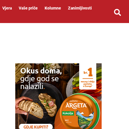
Vjera
Vaše priče
Kolumne
Zanimljivosti