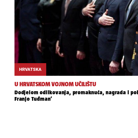
HRVATSKA
U HRVATSKOM VOJNOM UČILIŠTU
Dodjelom odlikovanja, promaknuća, nagrada i pohv
Franjo Tuđman’