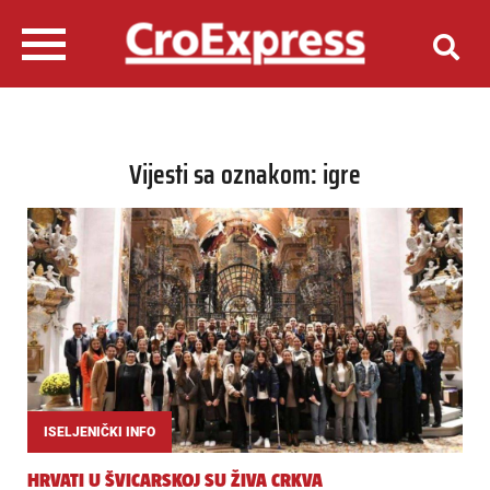
Vijesti sa oznakom: igre
ISELJENIČKI INFO
HRVATI U ŠVICARSKOJ SU ŽIVA CRKVA