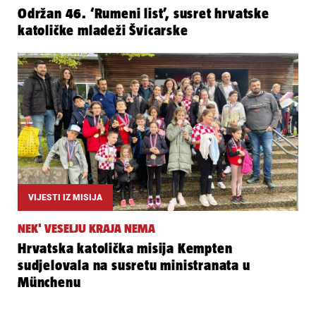
Održan 46. ‘Rumeni list’, susret hrvatske
katoličke mladeži Švicarske
VIJESTI IZ MISIJA
NEK' VESELJU KRAJA NEMA
Hrvatska katolička misija Kempten
sudjelovala na susretu ministranata u
Münchenu