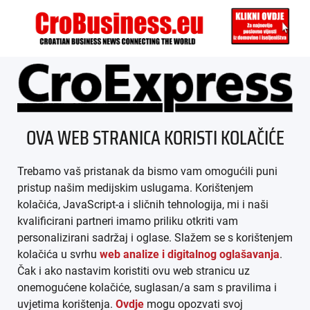
ÜBER UNS
OVA WEB STRANICA KORISTI KOLAČIĆE
IMPRESSUM
Trebamo vaš pristanak da bismo vam omogućili puni
AGB
pristup našim medijskim uslugama. Korištenjem
kolačića, JavaScript-a i sličnih tehnologija, mi i naši
DATENSCHUTZ
kvalificirani partneri imamo priliku otkriti vam
personalizirani sadržaj i oglase. Slažem se s korištenjem
MEDIADATEN
kolačića u svrhu
web analize i digitalnog oglašavanja
.
Čak i ako nastavim koristiti ovu web stranicu uz
ARHIVA (PDF)
onemogućene kolačiće, suglasan/a sam s pravilima i
uvjetima korištenja.
Ovdje
mogu opozvati svoj