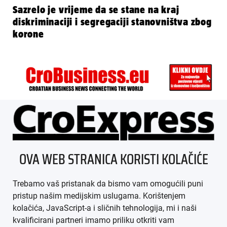
Sazrelo je vrijeme da se stane na kraj
diskriminaciji i segregaciji stanovništva zbog
korone
ÜBER UNS
OVA WEB STRANICA KORISTI KOLAČIĆE
IMPRESSUM
Trebamo vaš pristanak da bismo vam omogućili puni
AGB
pristup našim medijskim uslugama. Korištenjem
kolačića, JavaScript-a i sličnih tehnologija, mi i naši
DATENSCHUTZ
kvalificirani partneri imamo priliku otkriti vam