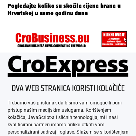
Pogledajte koliko su skočile cijene hrane u
Hrvatskoj u samo godinu dana
ÜBER UNS
OVA WEB STRANICA KORISTI KOLAČIĆE
IMPRESSUM
Trebamo vaš pristanak da bismo vam omogućili puni
AGB
pristup našim medijskim uslugama. Korištenjem
kolačića, JavaScript-a i sličnih tehnologija, mi i naši
DATENSCHUTZ
kvalificirani partneri imamo priliku otkriti vam
personalizirani sadržaj i oglase. Slažem se s korištenjem
MEDIADATEN