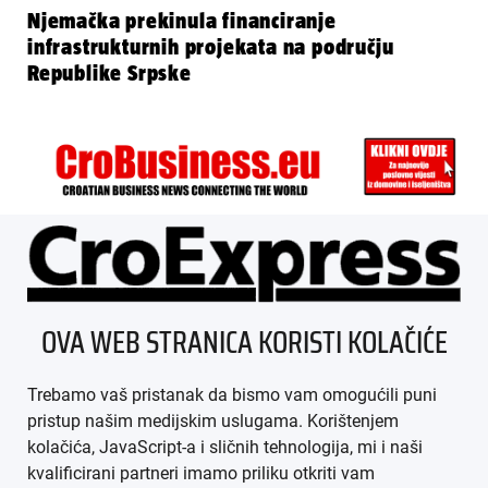
Njemačka prekinula financiranje
infrastrukturnih projekata na području
Republike Srpske
ÜBER UNS
OVA WEB STRANICA KORISTI KOLAČIĆE
IMPRESSUM
Trebamo vaš pristanak da bismo vam omogućili puni
AGB
pristup našim medijskim uslugama. Korištenjem
kolačića, JavaScript-a i sličnih tehnologija, mi i naši
DATENSCHUTZ
kvalificirani partneri imamo priliku otkriti vam