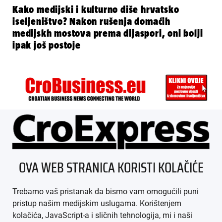
Kako medijski i kulturno diše hrvatsko
iseljeništvo? Nakon rušenja domaćih
medijskh mostova prema dijaspori, oni bolji
ipak još postoje
ÜBER UNS
OVA WEB STRANICA KORISTI KOLAČIĆE
IMPRESSUM
Trebamo vaš pristanak da bismo vam omogućili puni
AGB
pristup našim medijskim uslugama. Korištenjem
kolačića, JavaScript-a i sličnih tehnologija, mi i naši
DATENSCHUTZ