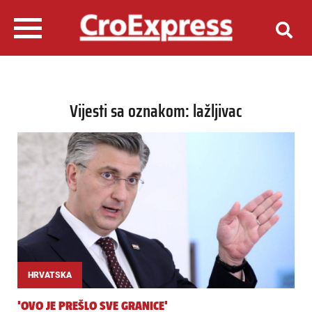
Vijesti sa oznakom: lažljivac
HRVATSKA
'OVO JE PREŠLO SVE GRANICE'