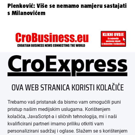
Plenković: Više se nemamo namjeru sastajati
s Milanovićem
ÜBER UNS
OVA WEB STRANICA KORISTI KOLAČIĆE
IMPRESSUM
Trebamo vaš pristanak da bismo vam omogućili puni
AGB
pristup našim medijskim uslugama. Korištenjem
kolačića, JavaScript-a i sličnih tehnologija, mi i naši
DATENSCHUTZ
kvalificirani partneri imamo priliku otkriti vam
personalizirani sadržaj i oglase. Slažem se s korištenjem
MEDIADATEN