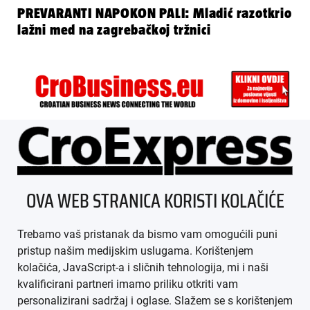
PREVARANTI NAPOKON PALI: Mladić razotkrio
lažni med na zagrebačkoj tržnici
ÜBER UNS
OVA WEB STRANICA KORISTI KOLAČIĆE
IMPRESSUM
Trebamo vaš pristanak da bismo vam omogućili puni
AGB
pristup našim medijskim uslugama. Korištenjem
kolačića, JavaScript-a i sličnih tehnologija, mi i naši
DATENSCHUTZ
kvalificirani partneri imamo priliku otkriti vam
personalizirani sadržaj i oglase. Slažem se s korištenjem
MEDIADATEN