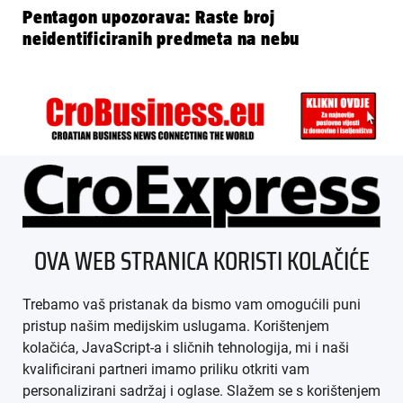
Pentagon upozorava: Raste broj
neidentificiranih predmeta na nebu
ÜBER UNS
OVA WEB STRANICA KORISTI KOLAČIĆE
IMPRESSUM
Trebamo vaš pristanak da bismo vam omogućili puni
AGB
pristup našim medijskim uslugama. Korištenjem
kolačića, JavaScript-a i sličnih tehnologija, mi i naši
DATENSCHUTZ
kvalificirani partneri imamo priliku otkriti vam
personalizirani sadržaj i oglase. Slažem se s korištenjem
MEDIADATEN