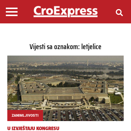
Vijesti sa oznakom: letjelice
ZANIMLJIVOSTI
U IZVJEŠTAJU KONGRESU