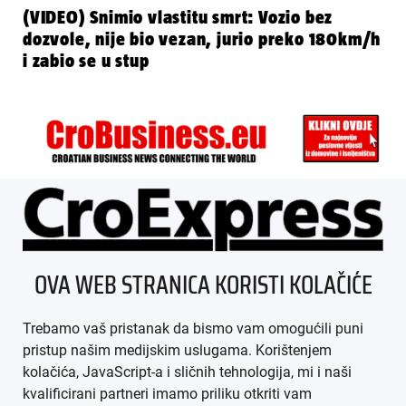
(VIDEO) Snimio vlastitu smrt: Vozio bez
dozvole, nije bio vezan, jurio preko 180km/h
i zabio se u stup
ÜBER UNS
OVA WEB STRANICA KORISTI KOLAČIĆE
IMPRESSUM
Trebamo vaš pristanak da bismo vam omogućili puni
AGB
pristup našim medijskim uslugama. Korištenjem
kolačića, JavaScript-a i sličnih tehnologija, mi i naši
DATENSCHUTZ
kvalificirani partneri imamo priliku otkriti vam