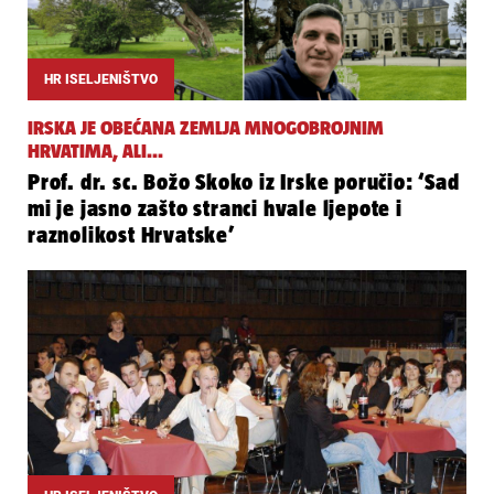
HR ISELJENIŠTVO
IRSKA JE OBEĆANA ZEMLJA MNOGOBROJNIM
HRVATIMA, ALI...
Prof. dr. sc. Božo Skoko iz Irske poručio: ‘Sad
mi je jasno zašto stranci hvale ljepote i
raznolikost Hrvatske’