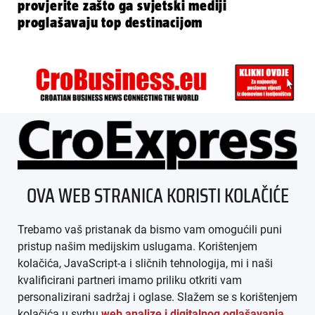
provjerite zašto ga svjetski mediji
proglašavaju top destinacijom
ÜBER UNS
OVA WEB STRANICA KORISTI KOLAČIĆE
IMPRESSUM
Trebamo vaš pristanak da bismo vam omogućili puni
AGB
pristup našim medijskim uslugama. Korištenjem
kolačića, JavaScript-a i sličnih tehnologija, mi i naši
DATENSCHUTZ
kvalificirani partneri imamo priliku otkriti vam
personalizirani sadržaj i oglase. Slažem se s korištenjem
MEDIADATEN
kolačića u svrhu
web analize i digitalnog oglašavanja
.