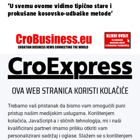
‘U svemu ovome vidimo tipično stare i
prokušane kosovsko-udbaške metode‘
ÜBER UNS
OVA WEB STRANICA KORISTI KOLAČIĆE
IMPRESSUM
Trebamo vaš pristanak da bismo vam omogućili puni
AGB
pristup našim medijskim uslugama. Korištenjem
kolačića, JavaScript-a i sličnih tehnologija, mi i naši
DATENSCHUTZ
kvalificirani partneri imamo priliku otkriti vam
personalizirani sadržaj i oglase. Slažem se s korištenjem
MEDIADATEN