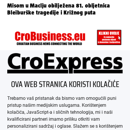
Misom u Maclju obilježena 81. obljetnica
Bleiburške tragedije i Križnog puta
ÜBER UNS
OVA WEB STRANICA KORISTI KOLAČIĆE
IMPRESSUM
Trebamo vaš pristanak da bismo vam omogućili puni
AGB
pristup našim medijskim uslugama. Korištenjem
kolačića, JavaScript-a i sličnih tehnologija, mi i naši
DATENSCHUTZ
kvalificirani partneri imamo priliku otkriti vam
personalizirani sadržaj i oglase. Slažem se s korištenjem
MEDIADATEN