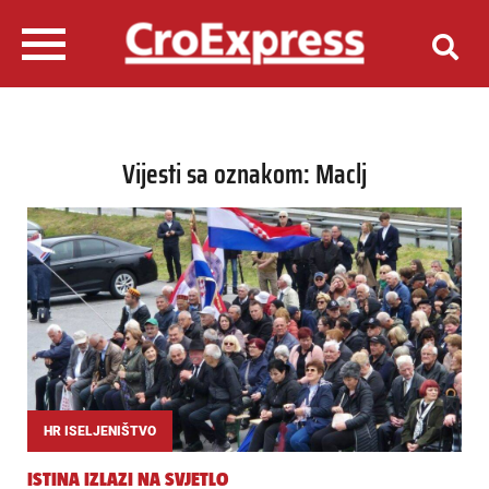
Vijesti sa oznakom: Maclj
HR ISELJENIŠTVO
ISTINA IZLAZI NA SVJETLO