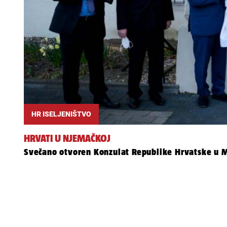
HR ISELJENIŠTVO
HRVATI U NJEMAČKOJ
Svečano otvoren Konzulat Republike Hrvatske u