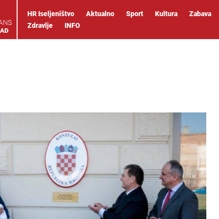
HR Iseljeništvo
Aktualno
Sport
Kultura
Zabava
IANS
Zdravlje
INFO
OAD