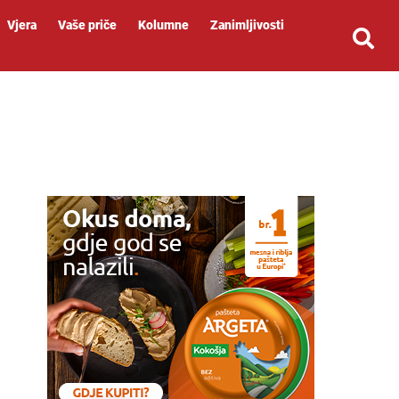
Vjera
Vaše priče
Kolumne
Zanimljivosti