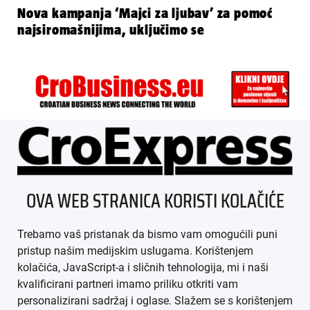
Nova kampanja ‘Majci za ljubav’ za pomoć
najsiromašnijima, uključimo se
ÜBER UNS
OVA WEB STRANICA KORISTI KOLAČIĆE
IMPRESSUM
Trebamo vaš pristanak da bismo vam omogućili puni
AGB
pristup našim medijskim uslugama. Korištenjem
kolačića, JavaScript-a i sličnih tehnologija, mi i naši
DATENSCHUTZ
kvalificirani partneri imamo priliku otkriti vam
personalizirani sadržaj i oglase. Slažem se s korištenjem
MEDIADATEN