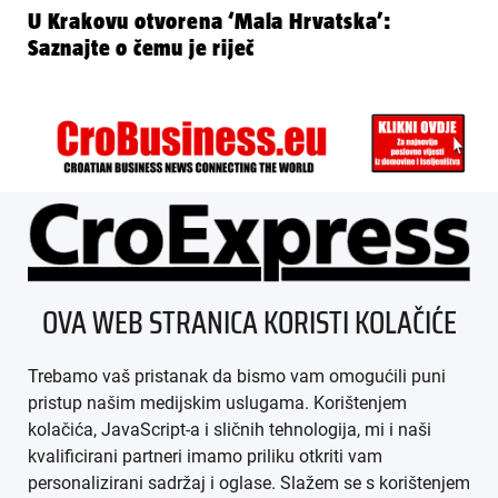
U Krakovu otvorena ‘Mala Hrvatska’:
Saznajte o čemu je riječ
ÜBER UNS
OVA WEB STRANICA KORISTI KOLAČIĆE
IMPRESSUM
Trebamo vaš pristanak da bismo vam omogućili puni
AGB
pristup našim medijskim uslugama. Korištenjem
kolačića, JavaScript-a i sličnih tehnologija, mi i naši
DATENSCHUTZ
kvalificirani partneri imamo priliku otkriti vam
personalizirani sadržaj i oglase. Slažem se s korištenjem
MEDIADATEN