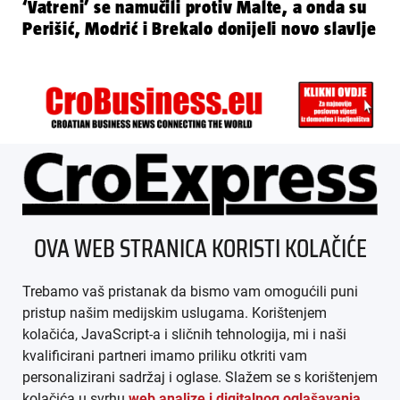
‘Vatreni’ se namučili protiv Malte, a onda su
Perišić, Modrić i Brekalo donijeli novo slavlje
ÜBER UNS
OVA WEB STRANICA KORISTI KOLAČIĆE
IMPRESSUM
Trebamo vaš pristanak da bismo vam omogućili puni
AGB
pristup našim medijskim uslugama. Korištenjem
kolačića, JavaScript-a i sličnih tehnologija, mi i naši
DATENSCHUTZ
kvalificirani partneri imamo priliku otkriti vam
personalizirani sadržaj i oglase. Slažem se s korištenjem
MEDIADATEN
kolačića u svrhu
web analize i digitalnog oglašavanja
.