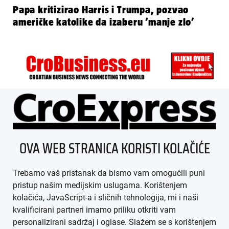
Papa kritizirao Harris i Trumpa, pozvao
američke katolike da izaberu ‘manje zlo’
ÜBER UNS
OVA WEB STRANICA KORISTI KOLAČIĆE
IMPRESSUM
Trebamo vaš pristanak da bismo vam omogućili puni
AGB
pristup našim medijskim uslugama. Korištenjem
kolačića, JavaScript-a i sličnih tehnologija, mi i naši
DATENSCHUTZ
kvalificirani partneri imamo priliku otkriti vam
personalizirani sadržaj i oglase. Slažem se s korištenjem
MEDIADATEN