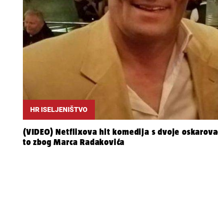
HR ISELJENIŠTVO
(VIDEO) Netflixova hit komedija s dvoje oskarova
to zbog Marca Radakovića