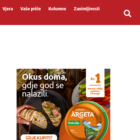
Vjera
Vaše priče
Kolumne
Zanimljivosti