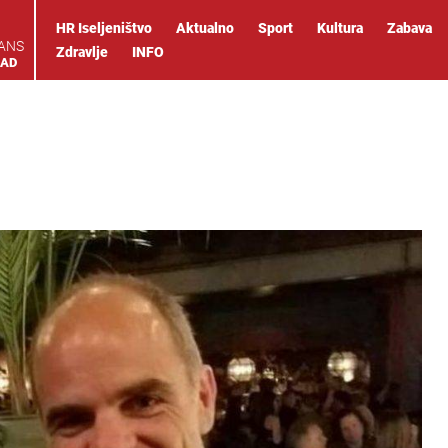
HR Iseljeništvo
Aktualno
Sport
Kultura
Zabava
IANS
Zdravlje
INFO
OAD