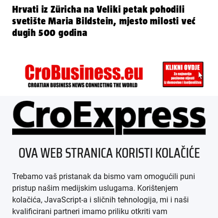
Hrvati iz Züricha na Veliki petak pohodili
svetište Maria Bildstein, mjesto milosti već
dugih 500 godina
ÜBER UNS
OVA WEB STRANICA KORISTI KOLAČIĆE
IMPRESSUM
Trebamo vaš pristanak da bismo vam omogućili puni
AGB
pristup našim medijskim uslugama. Korištenjem
kolačića, JavaScript-a i sličnih tehnologija, mi i naši
DATENSCHUTZ
kvalificirani partneri imamo priliku otkriti vam