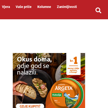
Vjera
Vaše priče
Kolumne
Zanimljivosti