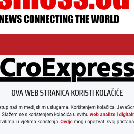
ESSUM
AGB
DATENSCHUTZ
MEDIADAT
OVA WEB STRANICA KORISTI KOLAČIĆE
p našim medijskim uslugama. Korištenjem kolačića, JavaScript-a i
e. Slažem se s korištenjem kolačića u svrhu
web analize i digita
ilima i uvjetima korištenja.
Ovdje
mogu opozvati svoj pristana