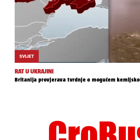
SVIJET
RAT U UKRAJINI
Britanija provjerava tvrdnje o mogućem kemijsk