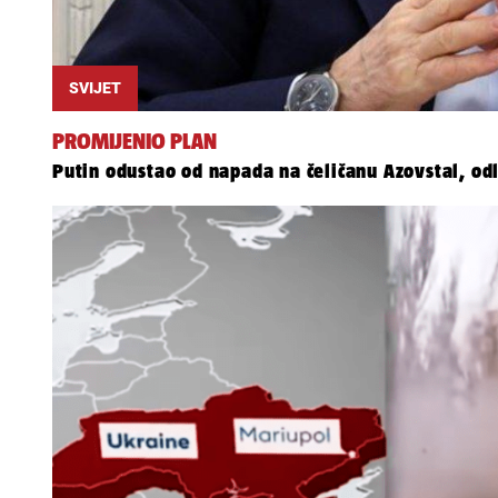
SVIJET
PROMIJENIO PLAN
Putin odustao od napada na čeličanu Azovstal, od