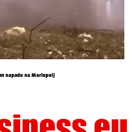
om napadu na Mariupolj