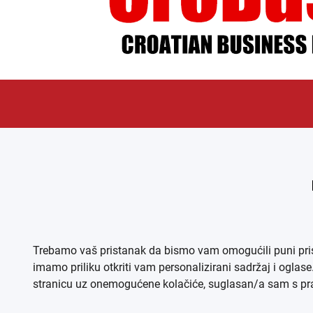
ÜBER UNS
IMPR
Trebamo vaš pristanak da bismo vam omogućili puni pristu
imamo priliku otkriti vam personalizirani sadržaj i oglas
stranicu uz onemogućene kolačiće, suglasan/a sam s prav