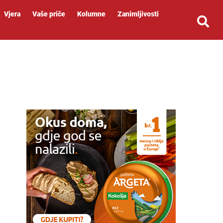
Vjera
Vaše priče
Kolumne
Zanimljivosti