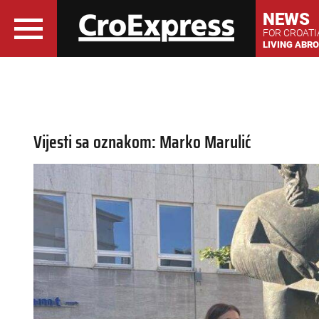
NEWS
FOR CROAT
LIVING ABR
Vijesti sa oznakom: Marko Marulić