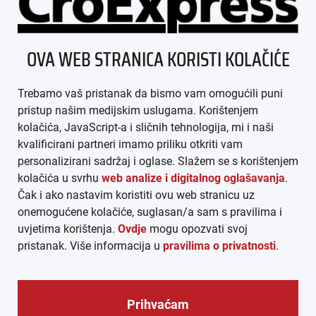
ÜBER UNS
OVA WEB STRANICA KORISTI KOLAČIĆE
IMPRESSUM
Trebamo vaš pristanak da bismo vam omogućili puni
AGB
pristup našim medijskim uslugama. Korištenjem
kolačića, JavaScript-a i sličnih tehnologija, mi i naši
DATENSCHUTZ
kvalificirani partneri imamo priliku otkriti vam
personalizirani sadržaj i oglase. Slažem se s korištenjem
MEDIADATEN
kolačića u svrhu
web analize i digitalnog oglašavanja
.
Čak i ako nastavim koristiti ovu web stranicu uz
ARHIVA (PDF)
onemogućene kolačiće, suglasan/a sam s pravilima i
uvjetima korištenja.
Ovdje
mogu opozvati svoj
pristanak. Više informacija u
pravilima o privatnosti
.
Prihvaćam