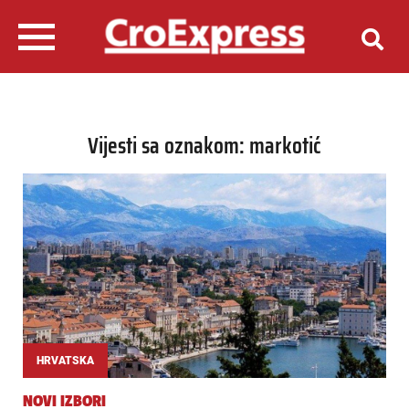
Vijesti sa oznakom: markotić
HRVATSKA
NOVI IZBORI