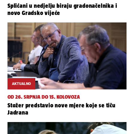
Splićani u nedjelju biraju gradonačelnika i
novo Gradsko vijeće
AKTUALNO
OD 26. SRPNJA DO 15. KOLOVOZA
Stožer predstavio nove mjere koje se tiču
Jadrana