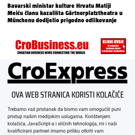
Bavarski ministar kulture Hrvatu Matiji
Meiću članu kazališta Gärtnerplatztheatra u
Münchenu dodijelio prigodno odlikovanje
ÜBER UNS
OVA WEB STRANICA KORISTI KOLAČIĆE
IMPRESSUM
Trebamo vaš pristanak da bismo vam omogućili puni
AGB
pristup našim medijskim uslugama. Korištenjem
kolačića, JavaScript-a i sličnih tehnologija, mi i naši
DATENSCHUTZ
kvalificirani partneri imamo priliku otkriti vam