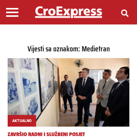
Vijesti sa oznakom: Medietran
AKTUALNO
ZAVRŠIO RADNI I SLUŽBENI POSJET