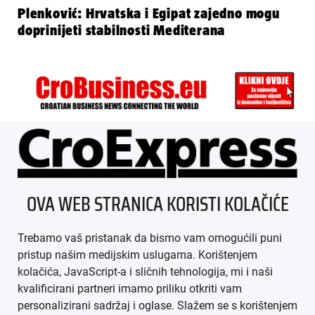
Plenković: Hrvatska i Egipat zajedno mogu
doprinijeti stabilnosti Mediterana
ÜBER UNS
OVA WEB STRANICA KORISTI KOLAČIĆE
IMPRESSUM
Trebamo vaš pristanak da bismo vam omogućili puni
AGB
pristup našim medijskim uslugama. Korištenjem
kolačića, JavaScript-a i sličnih tehnologija, mi i naši
DATENSCHUTZ
kvalificirani partneri imamo priliku otkriti vam
personalizirani sadržaj i oglase. Slažem se s korištenjem
MEDIADATEN