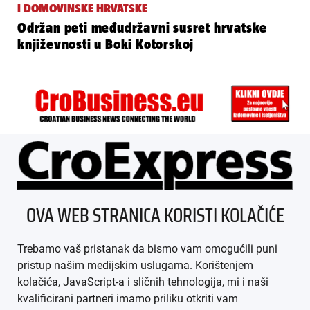
I DOMOVINSKE HRVATSKE
Održan peti međudržavni susret hrvatske
književnosti u Boki Kotorskoj
ÜBER UNS
OVA WEB STRANICA KORISTI KOLAČIĆE
IMPRESSUM
Trebamo vaš pristanak da bismo vam omogućili puni
AGB
pristup našim medijskim uslugama. Korištenjem
kolačića, JavaScript-a i sličnih tehnologija, mi i naši
DATENSCHUTZ
kvalificirani partneri imamo priliku otkriti vam