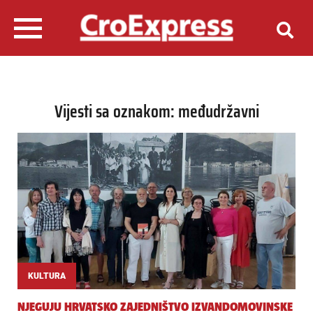
Vijesti sa oznakom: međudržavni
KULTURA
NJEGUJU HRVATSKO ZAJEDNIŠTVO IZVANDOMOVINSKE