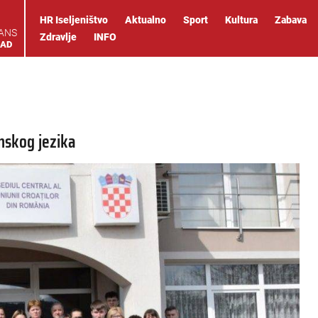
HR Iseljeništvo
Aktualno
Sport
Kultura
Zabava
IANS
Zdravlje
INFO
OAD
nskog jezika