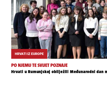
HRVATI IZ EUROPE
PO NJEMU TE SVIJET POZNAJE
Hrvati u Rumunjskoj obilježili Međunarodni dan 