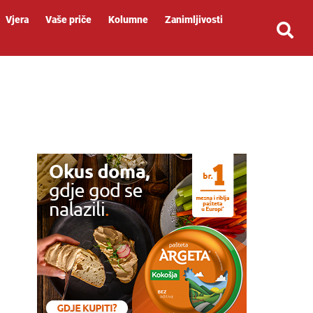
Vjera
Vaše priče
Kolumne
Zanimljivosti