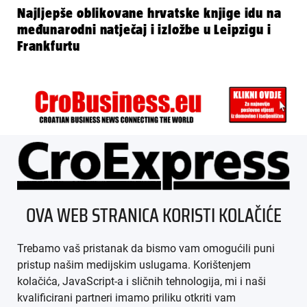
Najljepše oblikovane hrvatske knjige idu na
međunarodni natječaj i izložbe u Leipzigu i
Frankfurtu
ÜBER UNS
OVA WEB STRANICA KORISTI KOLAČIĆE
IMPRESSUM
Trebamo vaš pristanak da bismo vam omogućili puni
AGB
pristup našim medijskim uslugama. Korištenjem
kolačića, JavaScript-a i sličnih tehnologija, mi i naši
DATENSCHUTZ
kvalificirani partneri imamo priliku otkriti vam