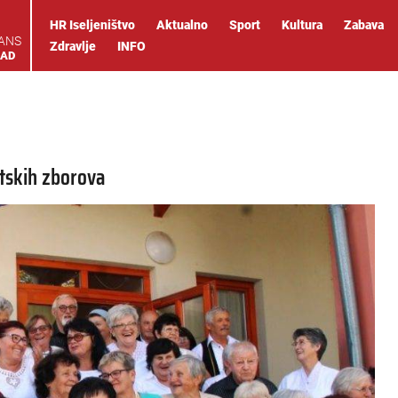
HR Iseljeništvo
Aktualno
Sport
Kultura
Zabava
IANS
Zdravlje
INFO
OAD
tskih zborova