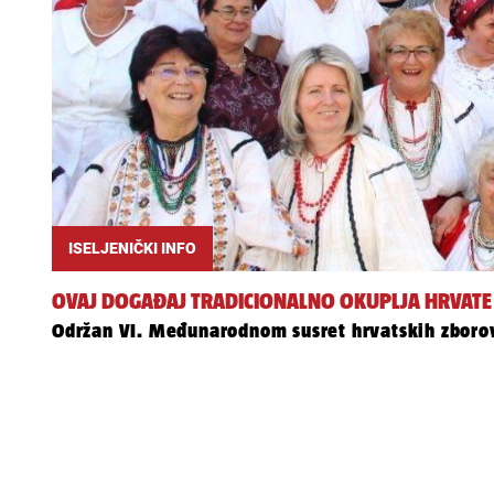
ISELJENIČKI INFO
OVAJ DOGAĐAJ TRADICIONALNO OKUPLJA HRVATE I
Održan VI. Međunarodnom susret hrvatskih zboro