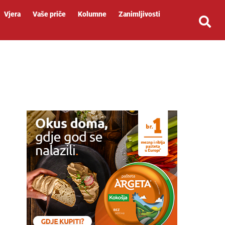
Vjera
Vaše priče
Kolumne
Zanimljivosti