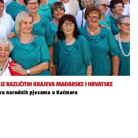
Z RAZLIČITIH KRAJEVA MAĐARSKE I HRVATSKE
va narodnih pjesama u Kaćmaru