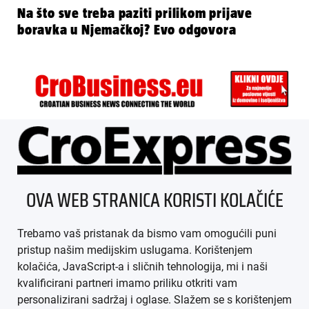
Na što sve treba paziti prilikom prijave
boravka u Njemačkoj? Evo odgovora
ÜBER UNS
OVA WEB STRANICA KORISTI KOLAČIĆE
IMPRESSUM
Trebamo vaš pristanak da bismo vam omogućili puni
AGB
pristup našim medijskim uslugama. Korištenjem
kolačića, JavaScript-a i sličnih tehnologija, mi i naši
DATENSCHUTZ
kvalificirani partneri imamo priliku otkriti vam
personalizirani sadržaj i oglase. Slažem se s korištenjem
MEDIADATEN