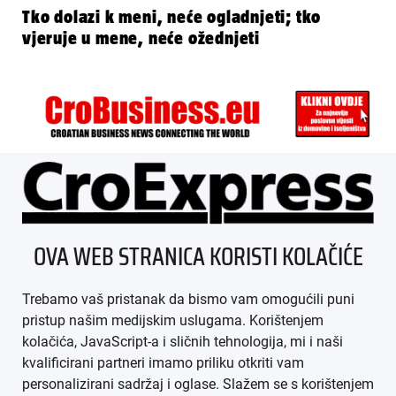
Tko dolazi k meni, neće ogladnjeti; tko
vjeruje u mene, neće ožednjeti
ÜBER UNS
OVA WEB STRANICA KORISTI KOLAČIĆE
IMPRESSUM
Trebamo vaš pristanak da bismo vam omogućili puni
AGB
pristup našim medijskim uslugama. Korištenjem
kolačića, JavaScript-a i sličnih tehnologija, mi i naši
DATENSCHUTZ
kvalificirani partneri imamo priliku otkriti vam
personalizirani sadržaj i oglase. Slažem se s korištenjem
MEDIADATEN