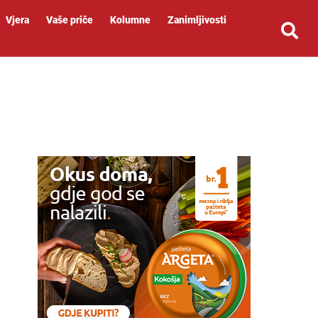
Vjera
Vaše priče
Kolumne
Zanimljivosti