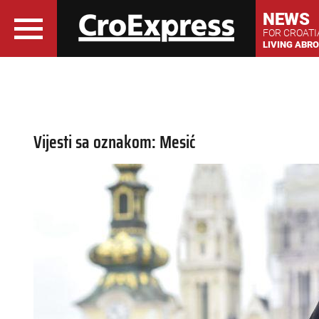
NEWS
FOR CROAT
LIVING ABR
Vijesti sa oznakom: Mesić