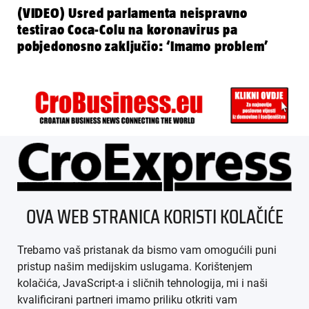
(VIDEO) Usred parlamenta neispravno
testirao Coca-Colu na koronavirus pa
pobjedonosno zaključio: ‘Imamo problem’
ÜBER UNS
OVA WEB STRANICA KORISTI KOLAČIĆE
IMPRESSUM
Trebamo vaš pristanak da bismo vam omogućili puni
AGB
pristup našim medijskim uslugama. Korištenjem
kolačića, JavaScript-a i sličnih tehnologija, mi i naši
DATENSCHUTZ
kvalificirani partneri imamo priliku otkriti vam