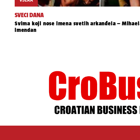
SVECI DANA
Svima koji nose imena svetih arkanđela – Mihaela
imendan