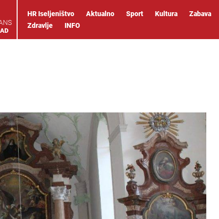
HR Iseljeništvo
Aktualno
Sport
Kultura
Zabava
IANS
Zdravlje
INFO
OAD