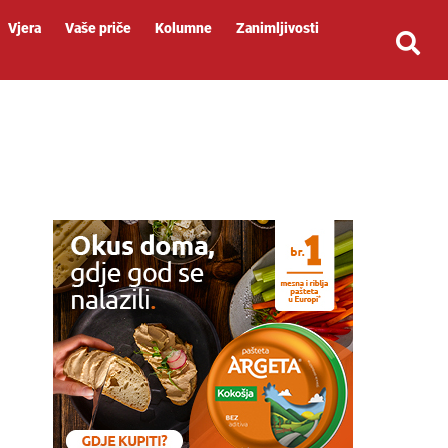
Vjera
Vaše priče
Kolumne
Zanimljivosti