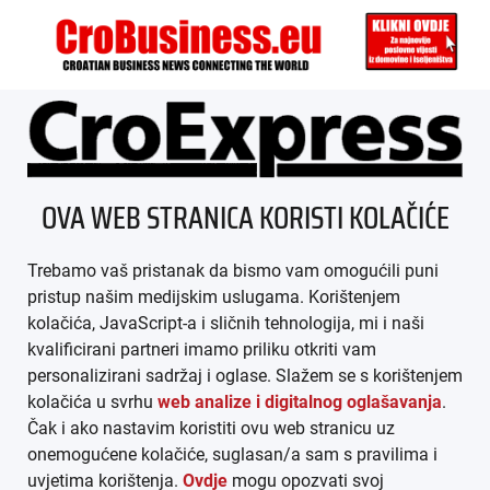
ÜBER UNS
OVA WEB STRANICA KORISTI KOLAČIĆE
IMPRESSUM
Trebamo vaš pristanak da bismo vam omogućili puni
AGB
pristup našim medijskim uslugama. Korištenjem
kolačića, JavaScript-a i sličnih tehnologija, mi i naši
DATENSCHUTZ
kvalificirani partneri imamo priliku otkriti vam
personalizirani sadržaj i oglase. Slažem se s korištenjem
MEDIADATEN
kolačića u svrhu
web analize i digitalnog oglašavanja
.
Čak i ako nastavim koristiti ovu web stranicu uz
ARHIVA (PDF)
onemogućene kolačiće, suglasan/a sam s pravilima i
uvjetima korištenja.
Ovdje
mogu opozvati svoj