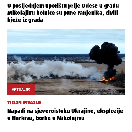
U posljednjem uporištu prije Odese u gradu
Mikolajivu bolnice su pune ranjenika, civili
bježe iz grada
AKTUALNO
11 DAN INVAZIJE
Napadi na sjeveroistoku Ukrajine, eksplozije
u Harkivu, borbe u Mikolajivu