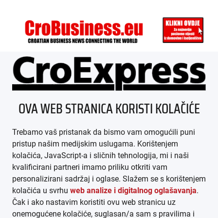
ÜBER UNS
OVA WEB STRANICA KORISTI KOLAČIĆE
IMPRESSUM
Trebamo vaš pristanak da bismo vam omogućili puni
AGB
pristup našim medijskim uslugama. Korištenjem
kolačića, JavaScript-a i sličnih tehnologija, mi i naši
DATENSCHUTZ
kvalificirani partneri imamo priliku otkriti vam
personalizirani sadržaj i oglase. Slažem se s korištenjem
MEDIADATEN
kolačića u svrhu
web analize i digitalnog oglašavanja
.
Čak i ako nastavim koristiti ovu web stranicu uz
ARHIVA (PDF)
onemogućene kolačiće, suglasan/a sam s pravilima i