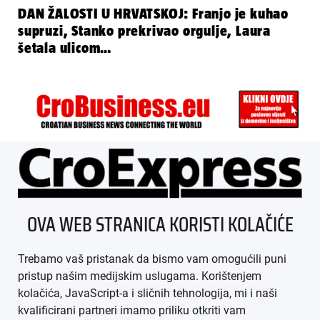
DAN ŽALOSTI U HRVATSKOJ: Franjo je kuhao
supruzi, Stanko prekrivao orgulje, Laura
šetala ulicom…
ÜBER UNS
OVA WEB STRANICA KORISTI KOLAČIĆE
IMPRESSUM
Trebamo vaš pristanak da bismo vam omogućili puni
AGB
pristup našim medijskim uslugama. Korištenjem
kolačića, JavaScript-a i sličnih tehnologija, mi i naši
DATENSCHUTZ
kvalificirani partneri imamo priliku otkriti vam