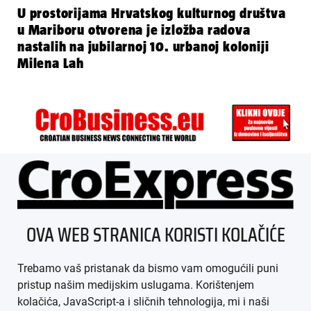
U prostorijama Hrvatskog kulturnog društva
u Mariboru otvorena je izložba radova
nastalih na jubilarnoj 10. urbanoj koloniji
Milena Lah
ÜBER UNS
OVA WEB STRANICA KORISTI KOLAČIĆE
IMPRESSUM
Trebamo vaš pristanak da bismo vam omogućili puni
AGB
pristup našim medijskim uslugama. Korištenjem
kolačića, JavaScript-a i sličnih tehnologija, mi i naši
DATENSCHUTZ