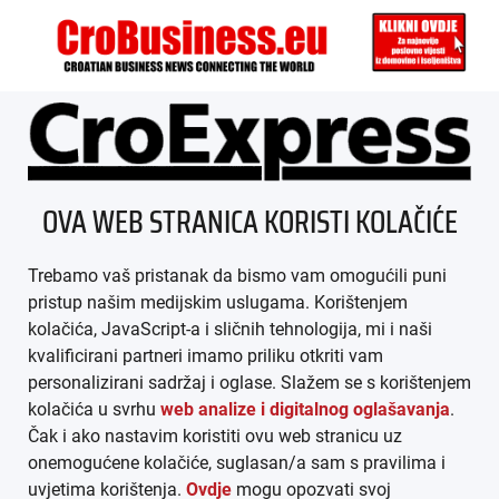
ÜBER UNS
OVA WEB STRANICA KORISTI KOLAČIĆE
IMPRESSUM
Trebamo vaš pristanak da bismo vam omogućili puni
AGB
pristup našim medijskim uslugama. Korištenjem
kolačića, JavaScript-a i sličnih tehnologija, mi i naši
DATENSCHUTZ
kvalificirani partneri imamo priliku otkriti vam
personalizirani sadržaj i oglase. Slažem se s korištenjem
MEDIADATEN
kolačića u svrhu
web analize i digitalnog oglašavanja
.
Čak i ako nastavim koristiti ovu web stranicu uz
ARHIVA (PDF)
onemogućene kolačiće, suglasan/a sam s pravilima i
uvjetima korištenja.
Ovdje
mogu opozvati svoj