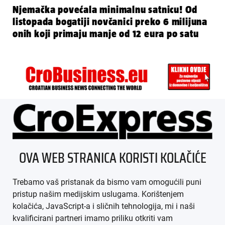
Njemačka povećala minimalnu satnicu! Od
listopada bogatiji novčanici preko 6 milijuna
onih koji primaju manje od 12 eura po satu
ÜBER UNS
OVA WEB STRANICA KORISTI KOLAČIĆE
IMPRESSUM
Trebamo vaš pristanak da bismo vam omogućili puni
AGB
pristup našim medijskim uslugama. Korištenjem
kolačića, JavaScript-a i sličnih tehnologija, mi i naši
DATENSCHUTZ
kvalificirani partneri imamo priliku otkriti vam