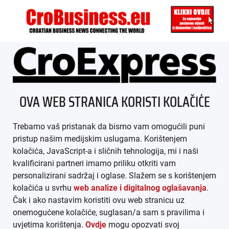
ÜBER UNS
OVA WEB STRANICA KORISTI KOLAČIĆE
IMPRESSUM
Trebamo vaš pristanak da bismo vam omogućili puni
AGB
pristup našim medijskim uslugama. Korištenjem
kolačića, JavaScript-a i sličnih tehnologija, mi i naši
DATENSCHUTZ
kvalificirani partneri imamo priliku otkriti vam
personalizirani sadržaj i oglase. Slažem se s korištenjem
MEDIADATEN
kolačića u svrhu
web analize i digitalnog oglašavanja
.
Čak i ako nastavim koristiti ovu web stranicu uz
ARHIVA (PDF)
onemogućene kolačiće, suglasan/a sam s pravilima i
uvjetima korištenja.
Ovdje
mogu opozvati svoj