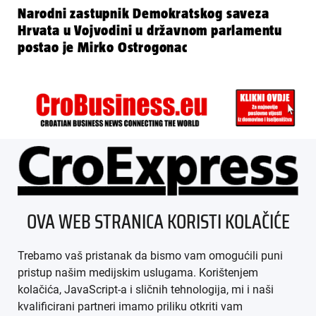
Narodni zastupnik Demokratskog saveza
Hrvata u Vojvodini u državnom parlamentu
postao je Mirko Ostrogonac
ÜBER UNS
OVA WEB STRANICA KORISTI KOLAČIĆE
IMPRESSUM
Trebamo vaš pristanak da bismo vam omogućili puni
AGB
pristup našim medijskim uslugama. Korištenjem
kolačića, JavaScript-a i sličnih tehnologija, mi i naši
DATENSCHUTZ
kvalificirani partneri imamo priliku otkriti vam