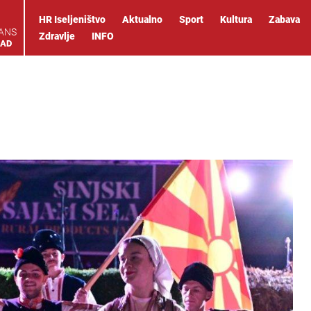
HR Iseljeništvo
Aktualno
Sport
Kultura
Zabava
IANS
Zdravlje
INFO
OAD