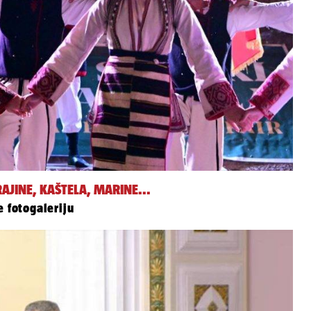
AJINE, KAŠTELA, MARINE...
e fotogaleriju