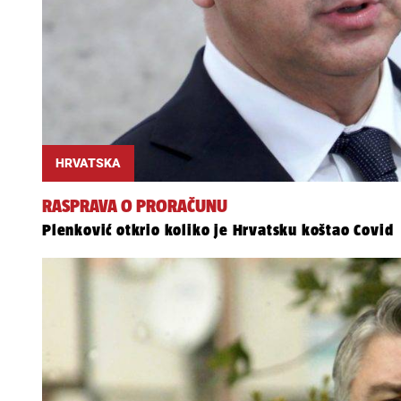
HRVATSKA
RASPRAVA O PRORAČUNU
Plenković otkrio koliko je Hrvatsku koštao Covid