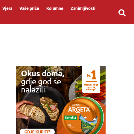
Vjera
Vaše priče
Kolumne
Zanimljivosti