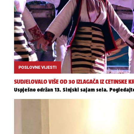
POSLOVNE VIJESTI
SUDJELOVALO VIŠE OD 30 IZLAGAČA IZ CETINSKE KR
Uspješno održan 13. Sinjski sajam sela. Pogledajt