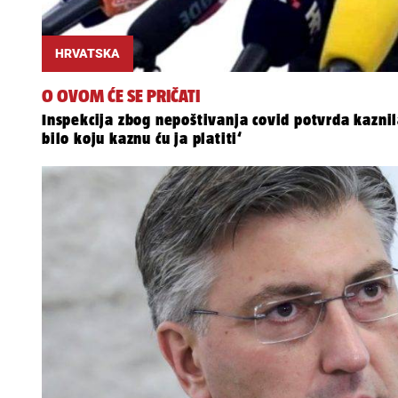
HRVATSKA
O OVOM ĆE SE PRIČATI
Inspekcija zbog nepoštivanja covid potvrda kaznil
bilo koju kaznu ću ja platiti‘