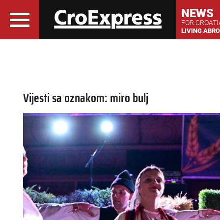
NEWS
FOR CROAT
LIVING ABR
Vijesti sa oznakom: miro bulj