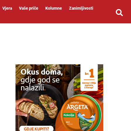
Vjera
Vaše priče
Kolumne
Zanimljivosti