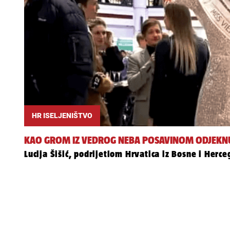
HR ISELJENIŠTVO
KAO GROM IZ VEDROG NEBA POSAVINOM ODJEKNU
Lucija Šišić, podrijetlom Hrvatica iz Bosne i Herc