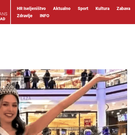
HR Iseljeništvo
Aktualno
Sport
Kultura
Zabava
IANS
Zdravlje
INFO
OAD