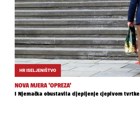
HR ISELJENIŠTVO
NOVA MJERA 'OPREZA'
I Njemačka obustavila cijepljenje cjepivom tvrtk