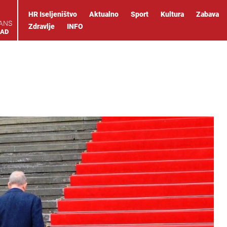
HR Iseljeništvo
Aktualno
Sport
Kultura
Zabava
IANS
Zdravlje
INFO
OAD