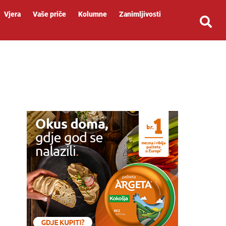
Vjera
Vaše priče
Kolumne
Zanimljivosti