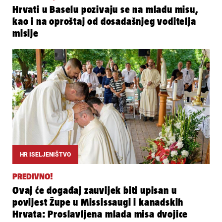
Hrvati u Baselu pozivaju se na mladu misu,
kao i na oproštaj od dosadašnjeg voditelja
misije
HR ISELJENIŠTVO
PREDIVNO!
Ovaj će događaj zauvijek biti upisan u
povijest Župe u Mississaugi i kanadskih
Hrvata: Proslavljena mlada misa dvojice