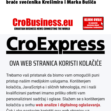
braće svećenika Krešimira i Marka Bušića
ÜBER UNS
OVA WEB STRANICA KORISTI KOLAČIĆE
IMPRESSUM
Trebamo vaš pristanak da bismo vam omogućili puni
AGB
pristup našim medijskim uslugama. Korištenjem
kolačića, JavaScript-a i sličnih tehnologija, mi i naši
DATENSCHUTZ
kvalificirani partneri imamo priliku otkriti vam
personalizirani sadržaj i oglase. Slažem se s korištenjem
MEDIADATEN
kolačića u svrhu
web analize i digitalnog oglašavanja
.
Čak i ako nastavim koristiti ovu web stranicu uz