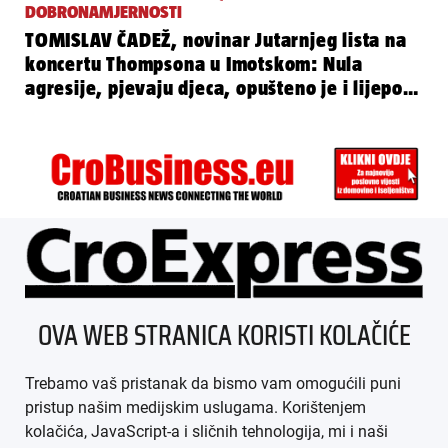
DOBRONAMJERNOSTI
TOMISLAV ČADEŽ, novinar Jutarnjeg lista na
koncertu Thompsona u Imotskom: Nula
agresije, pjevaju djeca, opušteno je i lijepo…
ÜBER UNS
OVA WEB STRANICA KORISTI KOLAČIĆE
IMPRESSUM
Trebamo vaš pristanak da bismo vam omogućili puni
AGB
pristup našim medijskim uslugama. Korištenjem
kolačića, JavaScript-a i sličnih tehnologija, mi i naši
DATENSCHUTZ