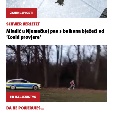
ZANIMLJIVOSTI
SCHWER VERLETZT
Mladić u Njemačkoj pao s balkona bježeći od
‘Covid provjere’
HR ISELJENIŠTVO
DA NE POVJERUJEŠ...