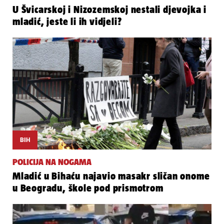
U Švicarskoj i Nizozemskoj nestali djevojka i
mladić, jeste li ih vidjeli?
BIH
POLICIJA NA NOGAMA
Mladić u Bihaću najavio masakr sličan onome
u Beogradu, škole pod prismotrom