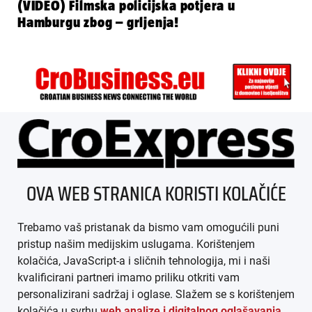
(VIDEO) Filmska policijska potjera u
Hamburgu zbog – grljenja!
ÜBER UNS
OVA WEB STRANICA KORISTI KOLAČIĆE
IMPRESSUM
Trebamo vaš pristanak da bismo vam omogućili puni
AGB
pristup našim medijskim uslugama. Korištenjem
kolačića, JavaScript-a i sličnih tehnologija, mi i naši
DATENSCHUTZ
kvalificirani partneri imamo priliku otkriti vam
personalizirani sadržaj i oglase. Slažem se s korištenjem
MEDIADATEN
kolačića u svrhu
web analize i digitalnog oglašavanja
.